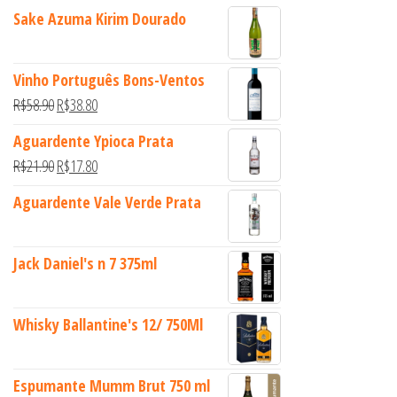
Sake Azuma Kirim Dourado
Vinho Português Bons-Ventos
O preço original era: R$58.90.
O preço atual é: R$38.80.
R$
58.90
R$
38.80
Aguardente Ypioca Prata
O preço original era: R$21.90.
O preço atual é: R$17.80.
R$
21.90
R$
17.80
Aguardente Vale Verde Prata
Jack Daniel's n 7 375ml
Whisky Ballantine's 12/ 750Ml
Espumante Mumm Brut 750 ml