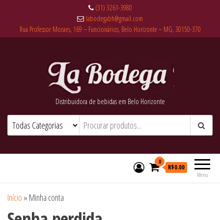
(31) 3261-3980
labodegabh@gmail.com
Rua Professor Moraes, 169 – Funcionários, Belo Horizonte – MG, 30150-370
Distribuidora de bebidas em Belo Horizonte
0
R$0.00
Menu
Início
»
Minha conta
Senha perdida