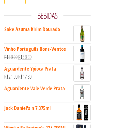
BEBIDAS
Sake Azuma Kirim Dourado
Vinho Português Bons-Ventos
O preço original era: R$58.90.
O preço atual é: R$38.80.
R$
58.90
R$
38.80
Aguardente Ypioca Prata
O preço original era: R$21.90.
O preço atual é: R$17.80.
R$
21.90
R$
17.80
Aguardente Vale Verde Prata
Jack Daniel's n 7 375ml
Whisky Ballantine's 12/ 750Ml