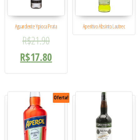
Aguardente Ypioca Prata
Aperitivo Absinto Lautrec
O preço original era: R$21.
R$
21.90
O preço atual é: R$17.80.
R$
17.80
Oferta!