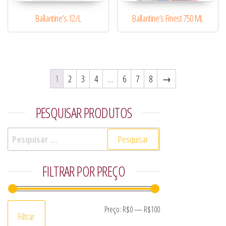
Ballantine’s 12/L
Ballantine’s Finest 750 ML
1
2
3
4
…
6
7
8
→
PESQUISAR PRODUTOS
Pesquisar por:
FILTRAR POR PREÇO
Preço mínimo
Preço máximo
Preço:
R$0
—
R$100
Filtrar