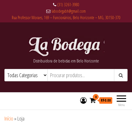
(31) 3261-3980
labodegabh@gmail.com
Rua Professor Moraes, 169 – Funcionários, Belo Horizonte – MG, 30150-370
Distribuidora de bebidas em Belo Horizonte
0
R$0.00
Menu
Início
»
Loja