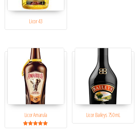
Licor 43
Licor Amarula
Licor Baileys 750 mL
Avaliação
5.00