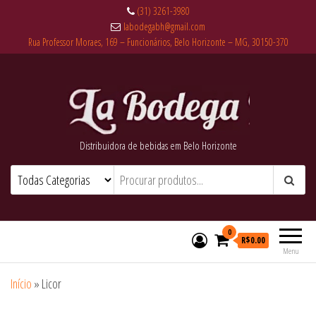
(31) 3261-3980
labodegabh@gmail.com
Rua Professor Moraes, 169 – Funcionários, Belo Horizonte – MG, 30150-370
Distribuidora de bebidas em Belo Horizonte
0
R$0.00
Menu
Início
»
Licor