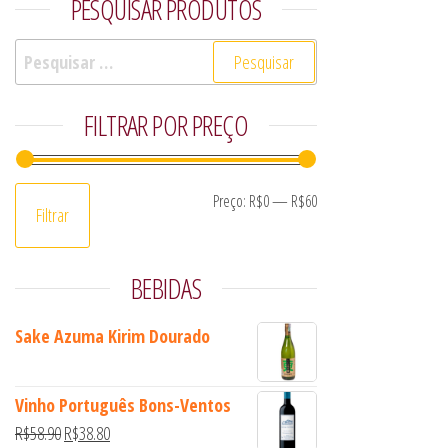
PESQUISAR PRODUTOS
Pesquisar por:
FILTRAR POR PREÇO
Preço mínimo
Preço máximo
Preço:
R$0
—
R$60
Filtrar
BEBIDAS
Sake Azuma Kirim Dourado
Vinho Português Bons-Ventos
O preço original era: R$58.90.
O preço atual é: R$38.80.
R$
58.90
R$
38.80