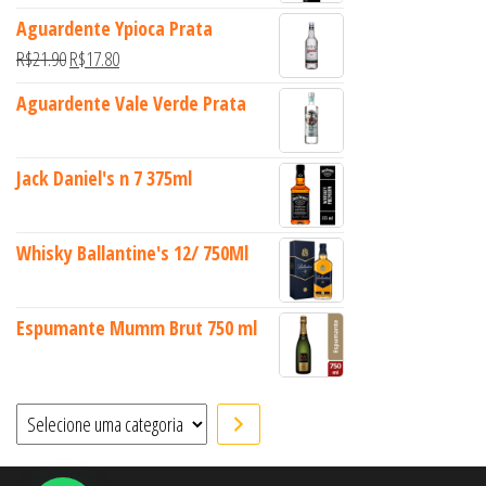
Aguardente Ypioca Prata
O preço original era: R$21.90.
O preço atual é: R$17.80.
R$
21.90
R$
17.80
Aguardente Vale Verde Prata
Jack Daniel's n 7 375ml
Whisky Ballantine's 12/ 750Ml
Espumante Mumm Brut 750 ml
Selecione uma categoria