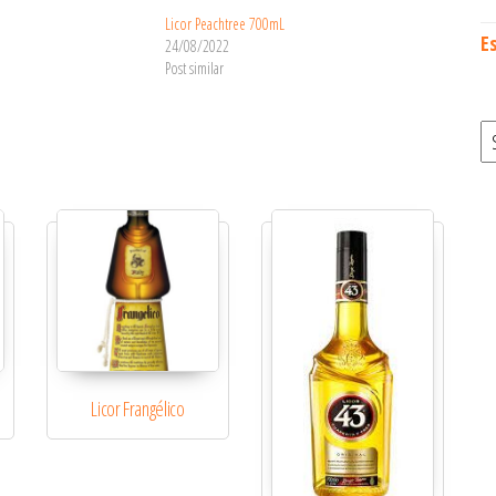
Licor Peachtree 700mL
E
24/08/2022
Post similar
S
Licor Frangélico