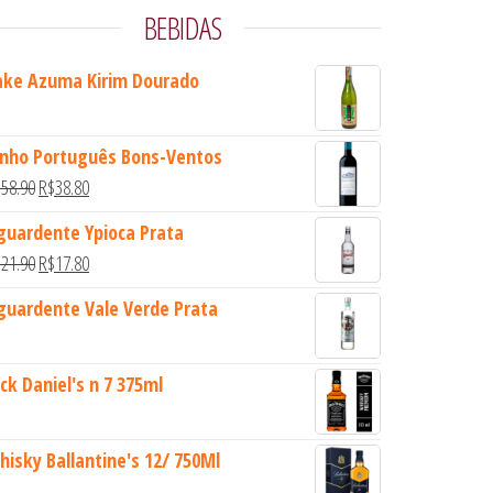
BEBIDAS
ake Azuma Kirim Dourado
inho Português Bons-Ventos
O preço original era: R$58.90.
O preço atual é: R$38.80.
$
58.90
R$
38.80
guardente Ypioca Prata
O preço original era: R$21.90.
O preço atual é: R$17.80.
$
21.90
R$
17.80
guardente Vale Verde Prata
ack Daniel's n 7 375ml
hisky Ballantine's 12/ 750Ml