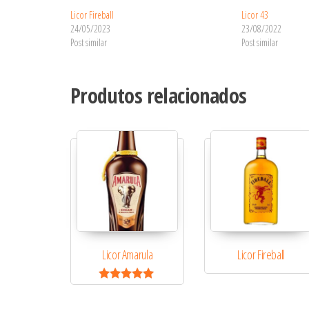
Licor Fireball
Licor 43
24/05/2023
23/08/2022
Post similar
Post similar
Produtos relacionados
Licor Amarula
Licor Fireball
Avaliação
5.00