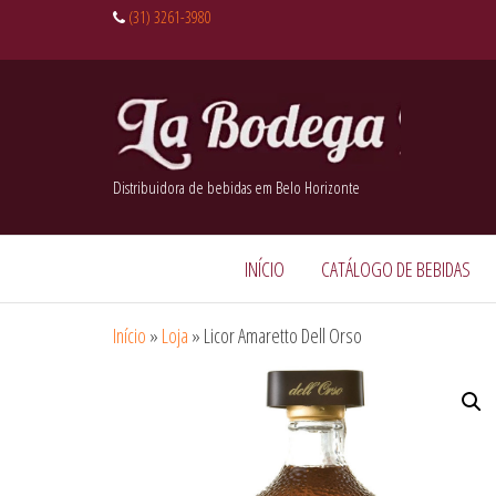
(31) 3261-3980
Distribuidora de bebidas em Belo Horizonte
INÍCIO
CATÁLOGO DE BEBIDAS
Início
»
Loja
»
Licor Amaretto Dell Orso