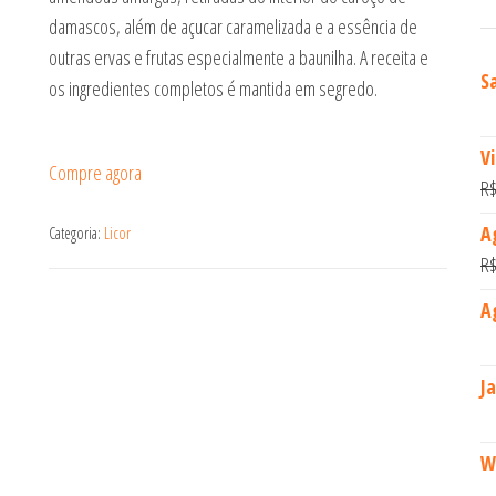
damascos, além de açucar caramelizada e a essência de
outras ervas e frutas especialmente a baunilha. A receita e
S
os ingredientes completos é mantida em segredo.
V
Compre agora
R
A
Categoria:
Licor
R
A
J
W