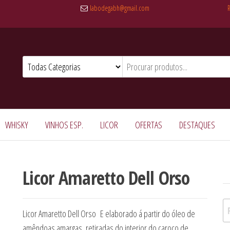
labodegabh@gmail.com
WHISKY
VINHOS ESP.
LICOR
OFERTAS
DESTAQUES
Licor Amaretto Dell Orso
Pe
Licor Amaretto Dell Orso E elaborado á partir do óleo de
amêndoas amargas, retiradas do interior do caroço de