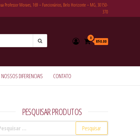
Rua Professor Moraes, 169 – Funcionários, Belo Horizonte – MG, 30150-
370
0
R$0.00
NOSSOS DIFERENCIAIS
CONTATO
PESQUISAR PRODUTOS
squisar por: