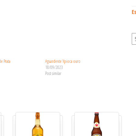
E
S
e Prata
Aguardente Ypioca ouro
18/09/2023
Post similar