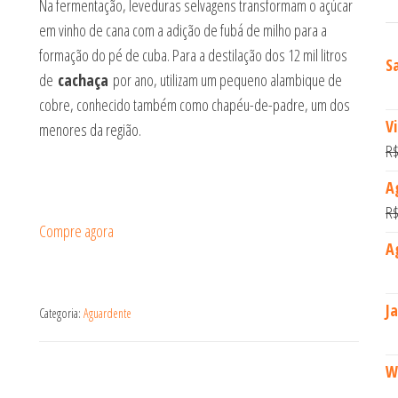
Na fermentação, leveduras selvagens transformam o açúcar
em vinho de cana com a adição de fubá de milho para a
formação do pé de cuba. Para a destilação dos 12 mil litros
S
de
cachaça
por ano, utilizam um pequeno alambique de
cobre, conhecido também como chapéu-de-padre, um dos
V
menores da região.
R
A
R
Compre agora
A
J
Categoria:
Aguardente
W