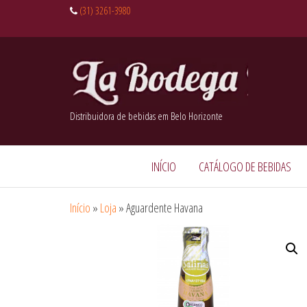
(31) 3261-3980
Distribuidora de bebidas em Belo Horizonte
INÍCIO
CATÁLOGO DE BEBIDAS
Início
»
Loja
»
Aguardente Havana