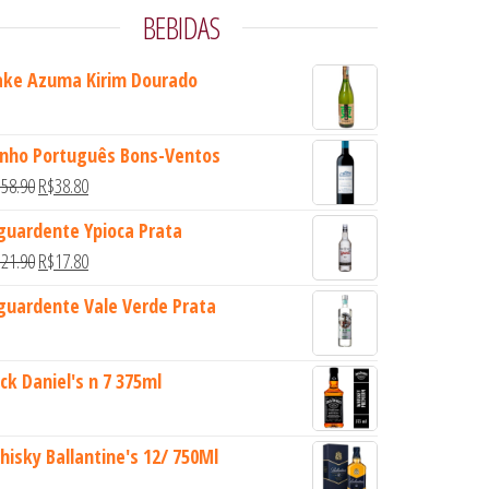
BEBIDAS
ake Azuma Kirim Dourado
inho Português Bons-Ventos
O preço original era: R$58.90.
O preço atual é: R$38.80.
$
58.90
R$
38.80
guardente Ypioca Prata
O preço original era: R$21.90.
O preço atual é: R$17.80.
$
21.90
R$
17.80
guardente Vale Verde Prata
ack Daniel's n 7 375ml
hisky Ballantine's 12/ 750Ml