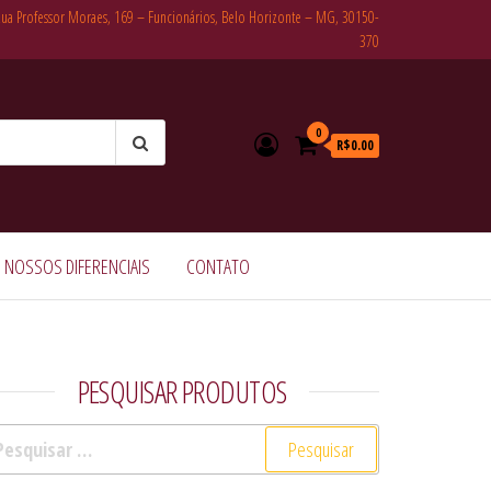
Rua Professor Moraes, 169 – Funcionários, Belo Horizonte – MG, 30150-
370
0
R$0.00
NOSSOS DIFERENCIAIS
CONTATO
PESQUISAR PRODUTOS
squisar por: