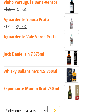
Vinho Português Bons-Ventos
O preço original era: R$58.90.
O preço atual é: R$38.80.
R$
58.90
R$
38.80
Aguardente Ypioca Prata
O preço original era: R$21.90.
O preço atual é: R$17.80.
R$
21.90
R$
17.80
Aguardente Vale Verde Prata
Jack Daniel's n 7 375ml
Whisky Ballantine's 12/ 750Ml
Espumante Mumm Brut 750 ml
Selecione uma categoria