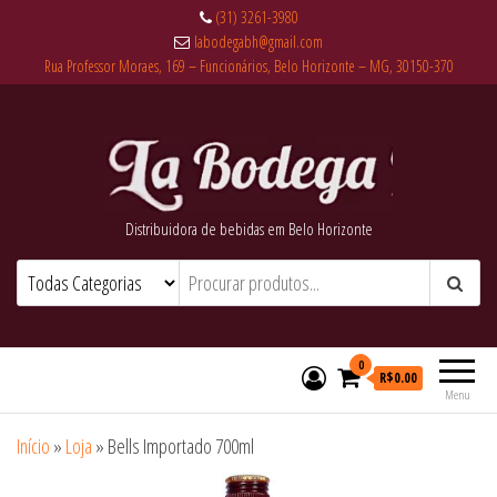
(31) 3261-3980
labodegabh@gmail.com
Rua Professor Moraes, 169 – Funcionários, Belo Horizonte – MG, 30150-370
Distribuidora de bebidas em Belo Horizonte
0
R$0.00
Menu
Início
»
Loja
»
Bells Importado 700ml