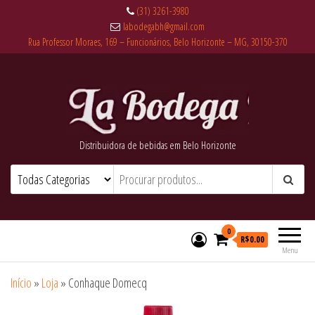
(31) 3261-3980
labodegabh@gmail.com
Rua Professor Moraes, 169 – Funcionários, Belo Horizonte – MG, 30150-370
Distribuidora de bebidas em Belo Horizonte
0
R$0.00
Menu
Início
»
Loja
»
Conhaque Domecq