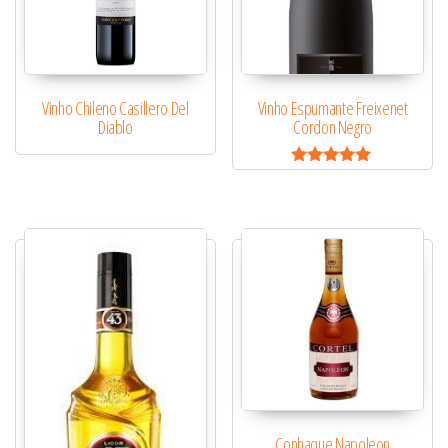
Vinho Chileno Casillero Del
Vinho Espumante Freixenet
Diablo
Cordon Negro
Avaliação
5.00
de 5
Conhaque Napoleon