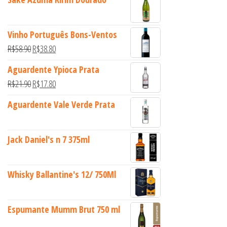
Vinho Português Bons-Ventos
O preço original era: R$58.90.
O preço atual é: R$38.80.
R$
58.90
R$
38.80
Aguardente Ypioca Prata
O preço original era: R$21.90.
O preço atual é: R$17.80.
R$
21.90
R$
17.80
Aguardente Vale Verde Prata
Jack Daniel's n 7 375ml
Whisky Ballantine's 12/ 750Ml
Espumante Mumm Brut 750 ml