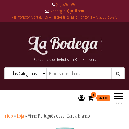
(31) 3261-3980
labodegabh@gmail.com
Rua Professor Moraes, 169 – Funcionários, Belo Horizonte – MG, 30150-370
Distribuidora de bebidas em Belo Horizonte
0
R$0.00
Menu
Início
»
Loja
»
Vinho Português Casal Garcia branco