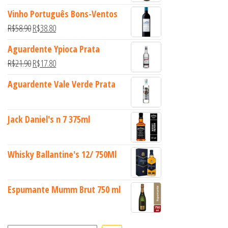
Vinho Português Bons-Ventos
O preço original era: R$58.90.
O preço atual é: R$38.80.
R$
58.90
R$
38.80
Aguardente Ypioca Prata
O preço original era: R$21.90.
O preço atual é: R$17.80.
R$
21.90
R$
17.80
Aguardente Vale Verde Prata
Jack Daniel's n 7 375ml
Whisky Ballantine's 12/ 750Ml
Espumante Mumm Brut 750 ml