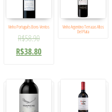
Vinho Português Bons-Ventos
Vinho Argentino Terrazas Altos
Del Plata
O preço original era: R$58.
R$
58.90
O preço atual é: R$38.80.
R$
38.80