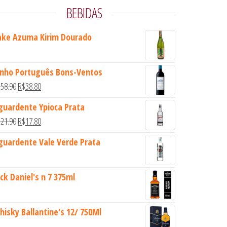
BEBIDAS
ake Azuma Kirim Dourado
inho Português Bons-Ventos
O preço original era: R$58.90.
O preço atual é: R$38.80.
$
58.90
R$
38.80
guardente Ypioca Prata
O preço original era: R$21.90.
O preço atual é: R$17.80.
$
21.90
R$
17.80
guardente Vale Verde Prata
ack Daniel's n 7 375ml
hisky Ballantine's 12/ 750Ml