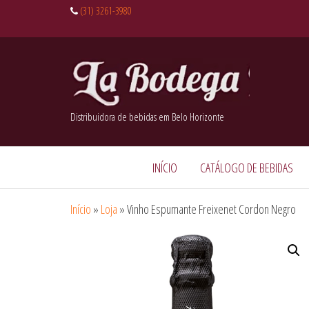
(31) 3261-3980
Distribuidora de bebidas em Belo Horizonte
INÍCIO
CATÁLOGO DE BEBIDAS
Início
»
Loja
»
Vinho Espumante Freixenet Cordon Negro