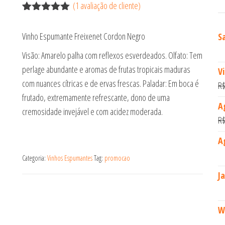
(
1
avaliação de cliente)
Avaliado
1
como
5.00
Vinho Espumante Freixenet Cordon Negro
S
de 5, com
baseado
Visão: Amarelo palha com reflexos esverdeados. Olfato: Tem
em
avaliação de
perlage abundante e aromas de frutas tropicais maduras
V
cliente
com nuances cítricas e de ervas frescas. Paladar: Em boca é
R
frutado, extremamente refrescante, dono de uma
A
cremosidade invejável e com acidez moderada.
R
A
Categoria:
Vinhos Espumantes
Tag:
promocao
J
W