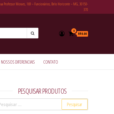
Rua Professor Moraes, 169 – Funcionários, Belo Horizonte – MG, 30150-
370
0
R$0.00
NOSSOS DIFERENCIAIS
CONTATO
PESQUISAR PRODUTOS
squisar por: