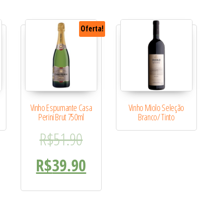
Oferta!
1
Vinho Espumante Casa
Vinho Miolo Seleção
Perini Brut 750ml
Branco/ Tinto
O preço original era: R$51
R$
51.90
O preço atual é: R$39.90.
R$
39.90