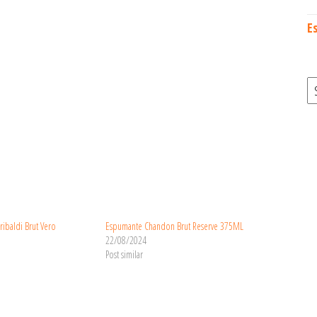
E
S
ibaldi Brut Vero
Espumante Chandon Brut Reserve 375ML
22/08/2024
Post similar