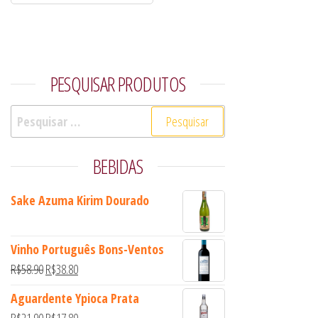
Avaliação
5.00
de 5
PESQUISAR PRODUTOS
Pesquisar por:
BEBIDAS
Sake Azuma Kirim Dourado
Vinho Português Bons-Ventos
O preço original era: R$58.90.
O preço atual é: R$38.80.
R$
58.90
R$
38.80
Aguardente Ypioca Prata
O preço original era: R$21.90.
O preço atual é: R$17.80.
R$
21.90
R$
17.80