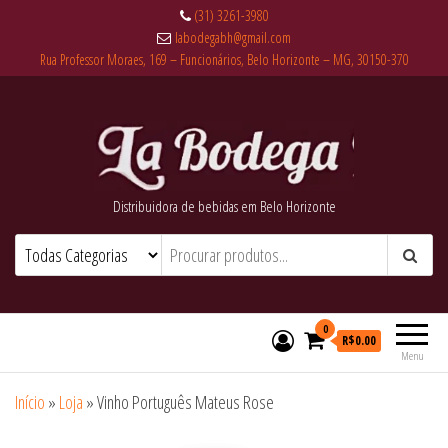
(31) 3261-3980
labodegabh@gmail.com
Rua Professor Moraes, 169 – Funcionários, Belo Horizonte – MG, 30150-370
Distribuidora de bebidas em Belo Horizonte
0
R$0.00
Menu
Início
»
Loja
»
Vinho Português Mateus Rose